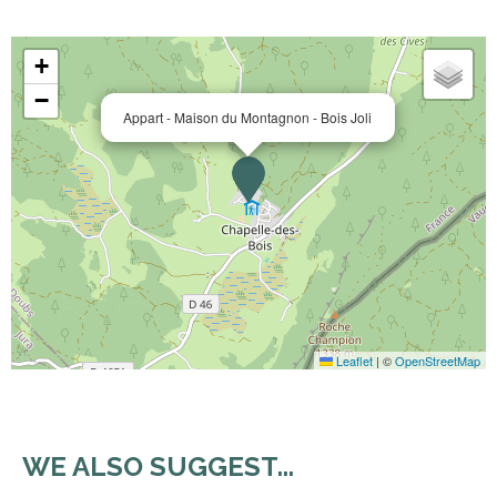
+
−
Appart - Maison du Montagnon - Bois Joli
Leaflet
|
©
OpenStreetMap
WE ALSO SUGGEST...