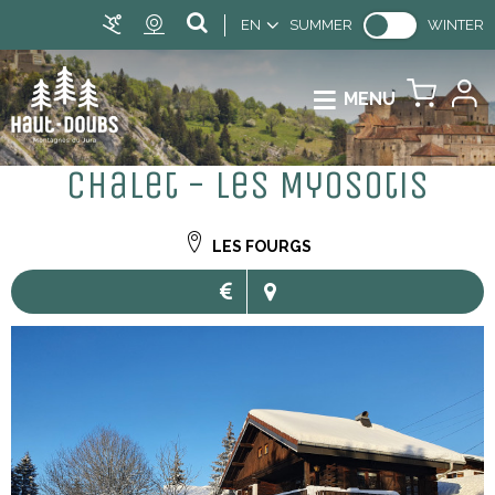
EN
SUMMER
WINTER
MENU
Chalet - Les Myosotis
LES FOURGS