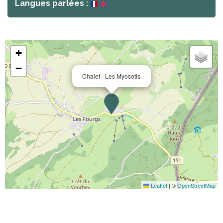
Langues parlées :
+
−
Chalet - Les Myosotis
Leaflet
|
©
OpenStreetMap