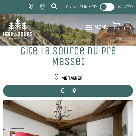
EN
SUMMER
WINTER
MENU
Gîte La Source du Pré
Masset
MÉTABIEF