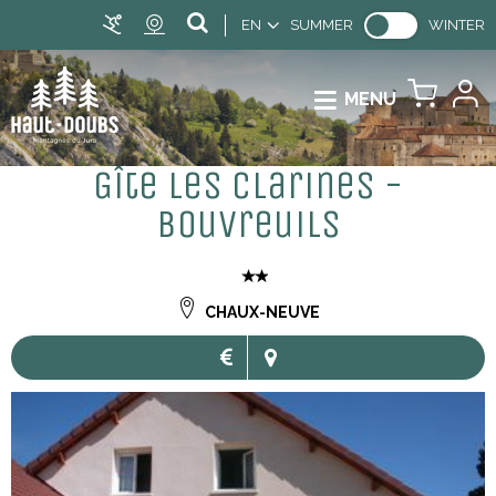
EN
SUMMER
WINTER
MENU
Gîte les Clarines -
Bouvreuils
CHAUX-NEUVE