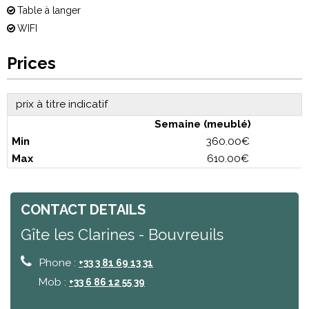
Table à langer
WIFI
Prices
prix à titre indicatif
Semaine (meublé)
360.00€
610.00€
CONTACT DETAILS
Gîte les Clarines - Bouvreuils
Phone :
+33 3 81 69 13 31
Mob :
+33 6 86 12 55 39