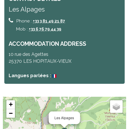
Les Alpages
Phone :
+33 3 81 49 21 87
Mob :
+33 6 76 79 44 39
ACCOMMODATION ADDRESS
10 rue des Agettes
25370
LES HOPITAUX-VIEUX
Langues parlées :
+
−
Les Alpages