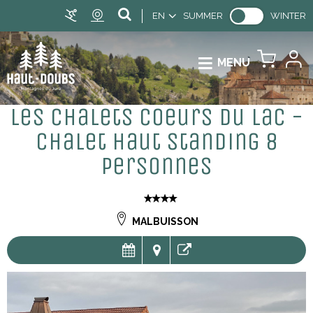
EN
SUMMER
WINTER
MENU
Les Chalets Coeurs du Lac -
Chalet haut standing 8
personnes
MALBUISSON