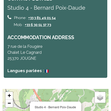
Studio 4 - Bernard Poix-Daude
Phone :
+33 3 81 49 01 54
Mob :
+33 6 30 51 37 73
ACCOMMODATION ADDRESS
7 rue de la Fougère
Chalet Le Cagnard
25370
JOUGNE
Langues parlées :
+
−
Studio 4 - Bernard Poix-Daude