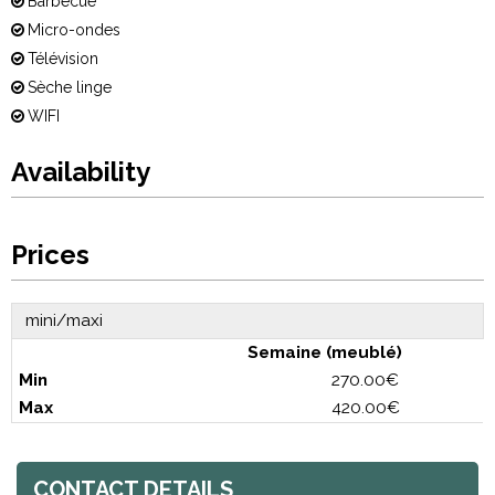
Barbecue
Micro-ondes
Télévision
Sèche linge
WIFI
Availability
Prices
mini/maxi
Semaine (meublé)
270.00€
420.00€
CONTACT DETAILS