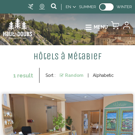
EN
SUMMER
WINTER
MENU
Hôtels à Métabief
1
result
Sort :
Random
Alphabetic