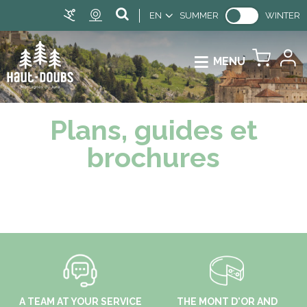
EN
SUMMER
WINTER
MENU
Plans, guides et
brochures
A TEAM AT YOUR SERVICE
THE MONT D'OR AND