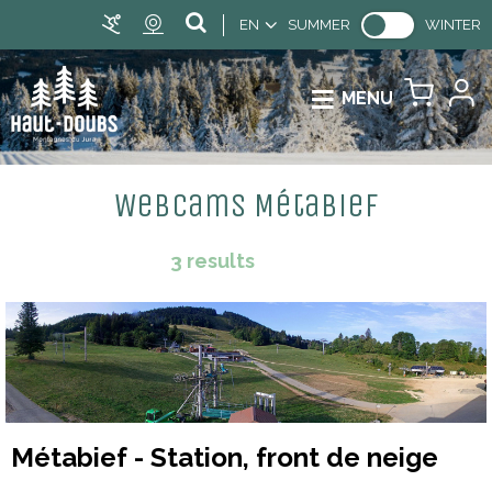
EN
SUMMER
WINTER
MENU
Webcams Métabief
3
results
Métabief - Station, front de neige