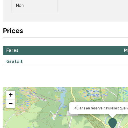
Non
Prices
Fares
M
Gratuit
+
−
40 ans en réserve naturelle : quel