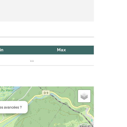
in
Max
--
les avancées ?