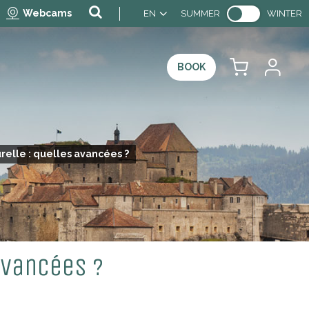
Webcams
EN
SUMMER
WINTER
BOOK
relle : quelles avancées ?
avancées ?