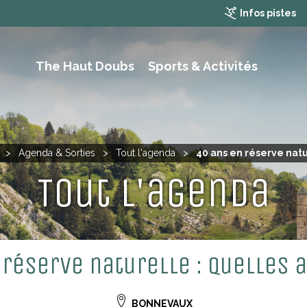
Infos pistes
The Haut Doubs
Sports & Activités
RAMBLING, HIKING AND MOUTAIN BIKING
>
Agenda & Sorties
>
Tout l'agenda
>
40 ans en réserve natu
Tout l'agenda
 réserve naturelle : quelles 
BONNEVAUX