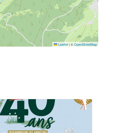
Leaflet
|
©
OpenStreetMap