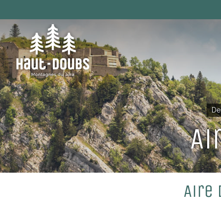
De
Ai
Aire