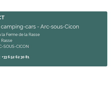
CT
 camping-cars - Arc-sous-Cicon
 la Ferme de la Rasse
a Rasse
C-SOUS-CICON
:
+33 6 52 62 30 81