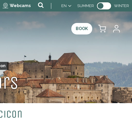
Webcams
EN
SUMMER
WINTER
BOOK
con
ars
Cicon