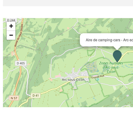
+
−
Aire de camping-cars - Arc-s