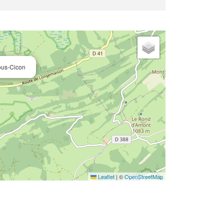
ous-Cicon
Leaflet
|
©
OpenStreetMap