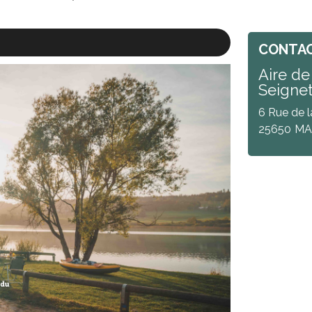
CONTA
Aire de
Seigne
6 Rue de l
25650
MA