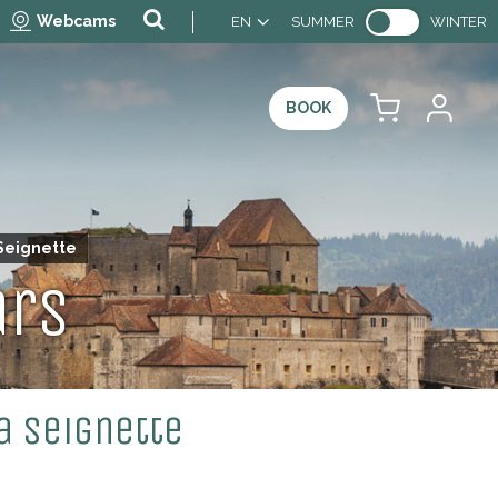
Webcams
EN
SUMMER
WINTER
BOOK
 Seignette
ars
a Seignette