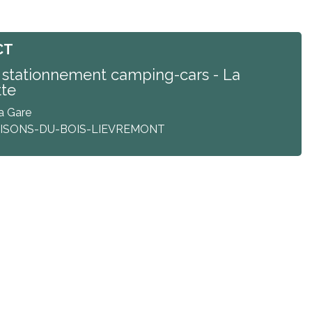
CT
 stationnement camping-cars - La
tte
a Gare
ISONS-DU-BOIS-LIEVREMONT