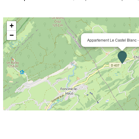
+
−
Appartement Le Castel Blanc -