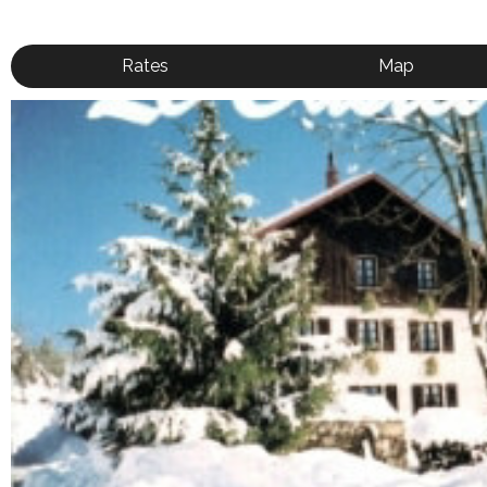
Rates
Map