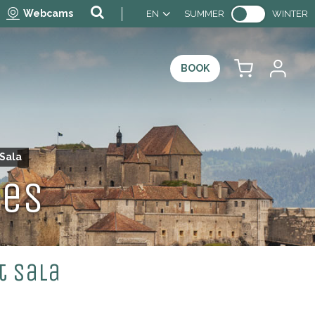
Webcams
EN
SUMMER
WINTER
BOOK
 Sala
ces
t Sala