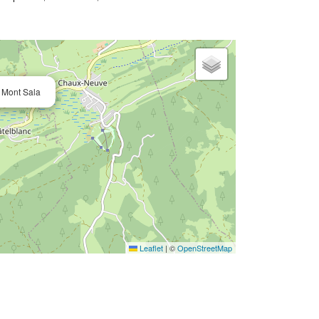
 Mont Sala
Leaflet
|
©
OpenStreetMap