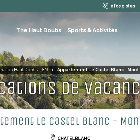
Infos pistes
The Haut Doubs
Sports & Activités
RAMBLING, HIKING AND MOUTAIN BIKING
ination Haut Doubs - EN
>
Appartement Le Castel Blanc - Mont
cations de vacan
tement Le Castel Blanc - Mon
CHATELBLANC