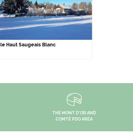
 le Haut Saugeais Blanc
THE MONT D'OR AND
COMTÉ PDO AREA