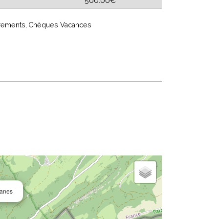
500.00€
rements
Chèques Vacances
ianes