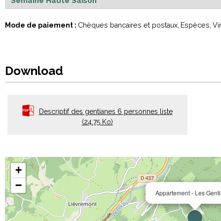
Semaine Haute Saison
Mode de paiement :
Chèques bancaires et postaux
Espèces
Vi
Download
Descriptif des gentianes 6 personnes liste
(24.75 Ko)
+
−
Appartement - Les Gent