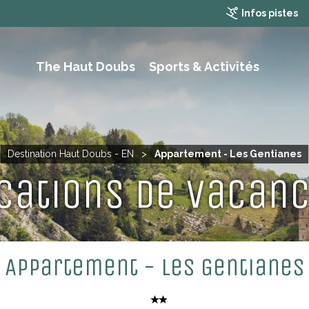
Infos pistes
The Haut Doubs
Sports & Activités
RAMBLING, HIKING AND MOUTAIN BIKING
Destination Haut Doubs - EN
>
Appartement - Les Gentianes
cations de vacan
Appartement - Les Gentianes