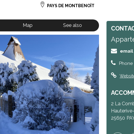
PAYS DE MONTBENOÎT
Map
See also
CONTAC
Appart
email
Phone 
Websit
ACCOMM
2 La Comb
Hauterive
25650
PA