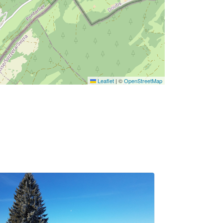
Leaflet
|
©
OpenStreetMap