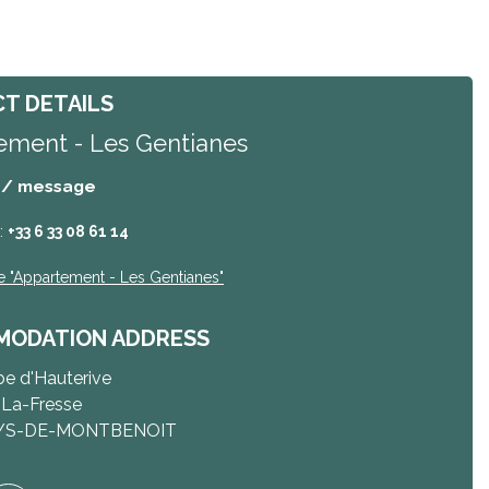
T DETAILS
ement - Les Gentianes
 / message
:
+33 6 33 08 61 14
e
"Appartement - Les Gentianes"
ODATION ADDRESS
e d'Hauterive
-La-Fresse
YS-DE-MONTBENOIT