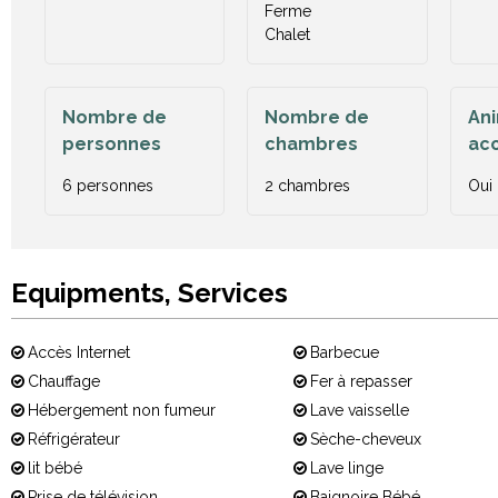
Ferme
Chalet
Nombre de
Nombre de
An
personnes
chambres
ac
6 personnes
2 chambres
Oui
Equipments, Services
Accès Internet
Barbecue
Chauffage
Fer à repasser
Hébergement non fumeur
Lave vaisselle
Réfrigérateur
Sèche-cheveux
lit bébé
Lave linge
Prise de télévision
Baignoire Bébé