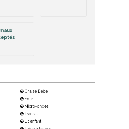
imaux
ceptés
Chaise Bébé
Four
Micro-ondes
Transat
Lit enfant
Table à langer