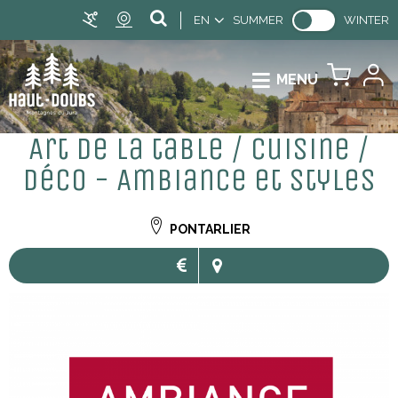
EN
SUMMER
WINTER
MENU
Art de la table / Cuisine /
Déco - Ambiance et Styles
PONTARLIER