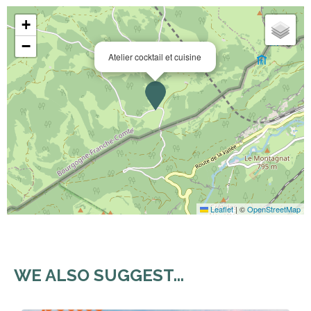
+
−
Atelier cocktail et cuisine
Leaflet
|
©
OpenStreetMap
WE ALSO SUGGEST...