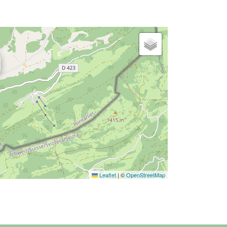
Leaflet
|
©
OpenStreetMap