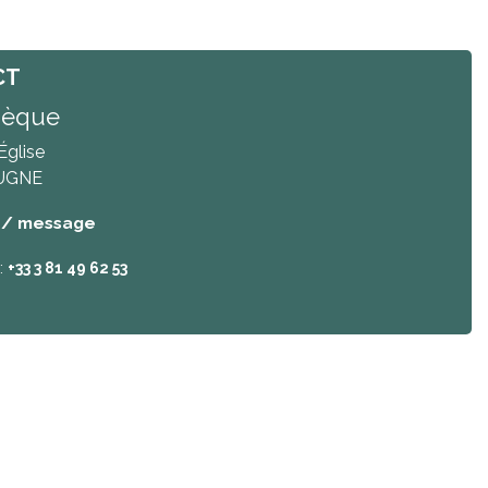
CT
hèque
Église
UGNE
 / message
:
+33 3 81 49 62 53