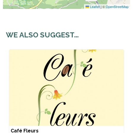
Leaflet
|
©
OpenStreetMap
WE ALSO SUGGEST...
Café Fleurs