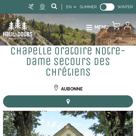
EN
SUMMER
WINTER
MENU
Chapelle oratoire Notre-
Dame Secours des
Chrétiens
AUBONNE