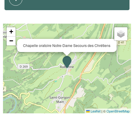
+
−
Chapelle oratoire Notre-Dame Secours des Chrétiens
Leaflet
|
©
OpenStreetMap