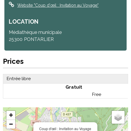
Website
"Coup d'œil : Invitation au Voyage"
LOCATION
Médiathèque municipale
25300
PONTARLIER
Prices
Entrée libre
Gratuit
Free
+
−
Coup d'œil : Invitation au Voyage