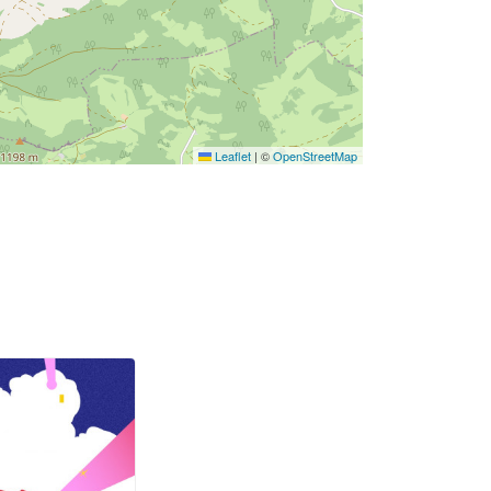
Leaflet
|
©
OpenStreetMap