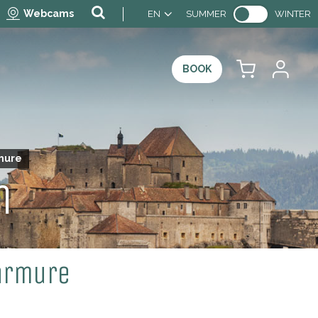
Webcams
EN
SUMMER
WINTER
BOOK
rmure
n
'armure