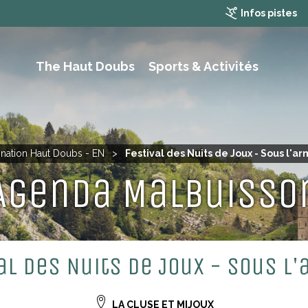
Infos pistes
The Haut Doubs
Sports & Activités
RAMBLING, HIKING AND MOUTAIN BIKING
ination Haut Doubs - EN
>
Festival des Nuits de Joux - Sous l'a
Agenda Malbuisso
al des Nuits de Joux - Sous l
LA CLUSE ET MIJOUX