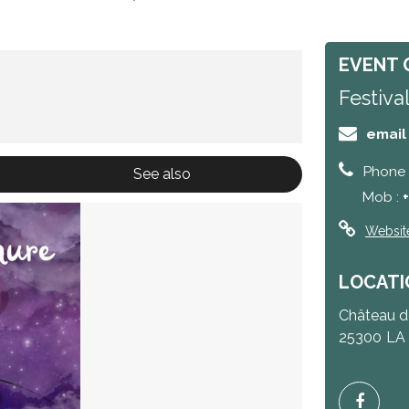
EVENT 
Festiva
email
Phone 
See also
Mob :
+
Websit
LOCATI
Château d
25300
LA