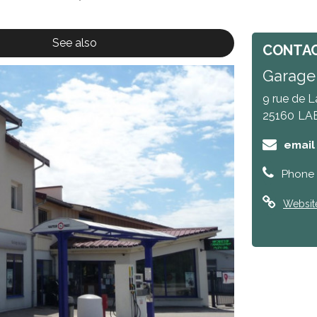
See also
CONTA
Garage
9 rue de 
25160
LA
email
Phone 
Websit