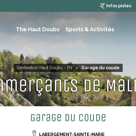
Infos pistes
The Haut Doubs
Sports & Activités
RAMBLING, HIKING AND MOUTAIN BIKING
Destination Haut Doubs - EN
>
Garage du coude
mmerçants de Mal
Garage du coude
LABERGEMENT-SAINTE-MARIE