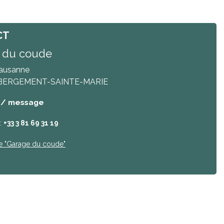
CT
 du coude
Lausanne
BERGEMENT-SAINTE-MARIE
 / message
:
+33 3 81 69 31 19
e
"Garage du coude"