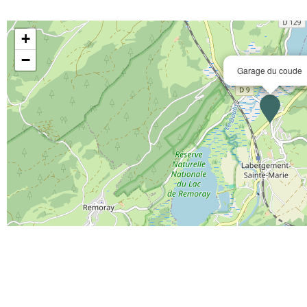
+
−
Garage du coude