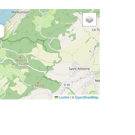
Leaflet
|
©
OpenStreetMap