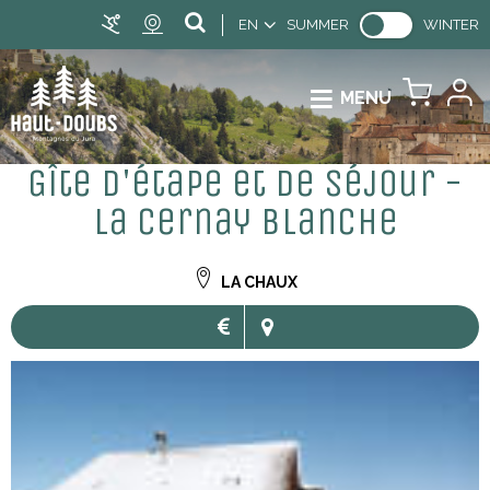
EN
SUMMER
WINTER
MENU
Gîte d'étape et de séjour -
La Cernay Blanche
LA CHAUX