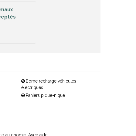
imaux
ceptés
Borne recharge véhicules
électriques
Paniers pique-nique
ine autonomie
Avec aide