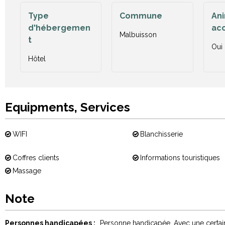
Type
Commune
An
d'hébergemen
ac
Malbuisson
t
Oui
Hôtel
Equipments, Services
WIFI
Blanchisserie
Coffres clients
Informations touristiques
Massage
Note
Personnes handicapées :
Personne handicapée
Avec une certa