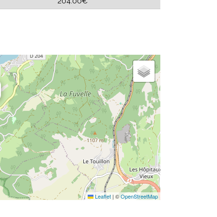
204.00€
Leaflet
|
©
OpenStreetMap