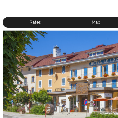
Rates
Map