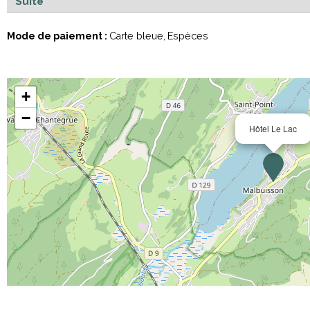
Suite
Mode de paiement :
Carte bleue
Espèces
+
−
Hôtel Le Lac