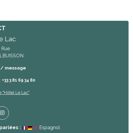
CT
e Lac
 Rue
LBUISSON
 / message
:
+33 3 81 69 34 80
e
"Hôtel Le Lac"
parlées :
Espagnol