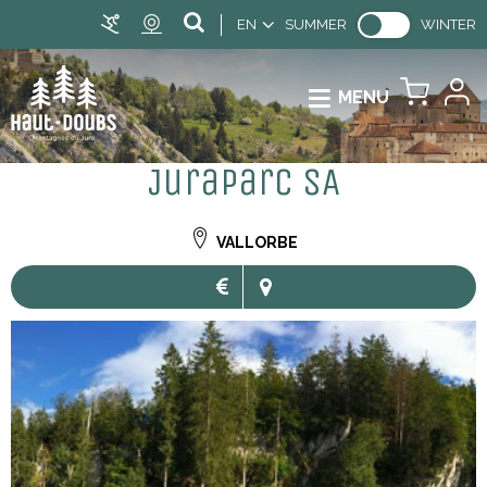
EN
SUMMER
WINTER
MENU
Juraparc SA
VALLORBE