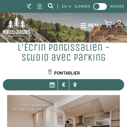
EN
SUMMER
WINTER
MENU
L'Écrin Pontissalien -
Studio avec Parking
PONTARLIER