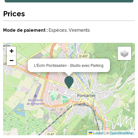
Prices
Mode de paiement :
Espèces
Virements
+
−
L'Écrin Pontissalien - Studio avec Parking
Leaflet
|
©
OpenStreetMap