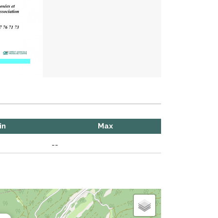
in
Max
--