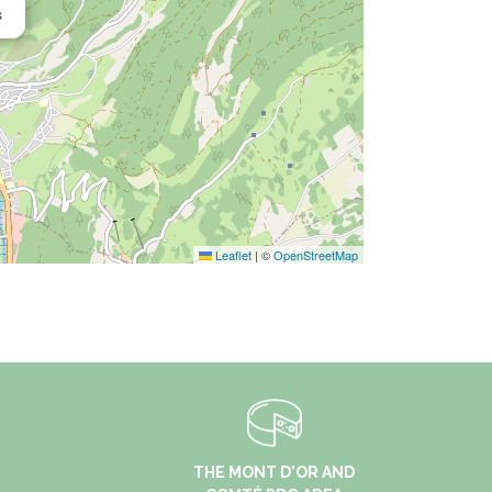
s
Leaflet
|
©
OpenStreetMap
THE MONT D'OR AND