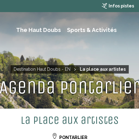
Infos pistes
The Haut Doubs
Sports & Activités
RAMBLING, HIKING AND MOUTAIN BIKING
Destination Haut Doubs - EN
>
La place aux artistes
Agenda Pontarlie
La place aux artistes
PONTARLIER