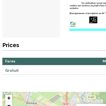
Prices
Fares
M
Gratuit
+
−