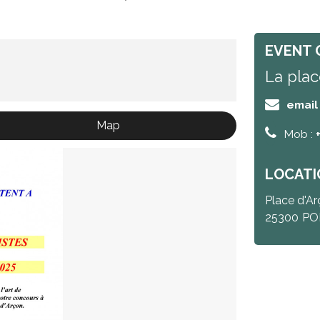
EVENT 
La plac
email
Map
Mob :
LOCATI
Place d'A
25300
PO