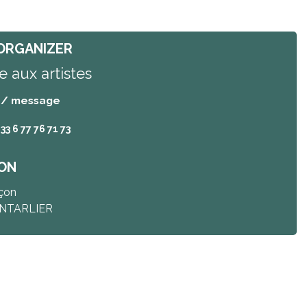
ORGANIZER
e aux artistes
 / message
+33 6 77 76 71 73
ON
rçon
NTARLIER