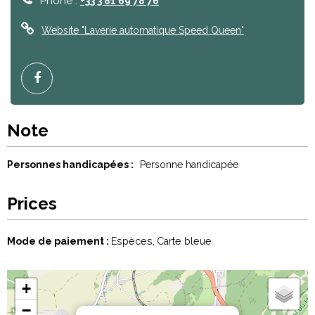
Phone :
+33 3 81 69 78 76
Website
"Laverie automatique Speed Queen"
Note
Personnes handicapées :
Personne handicapée
Prices
Mode de paiement :
Espèces
Carte bleue
+
−