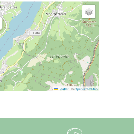
Leaflet
|
©
OpenStreetMap