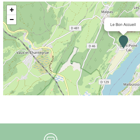
+
−
Le Bon Accueil