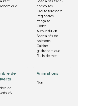
aurant
Spécialités franc-
tronomique
comtoises
Croûte forestière
Régionales
française
Gibier
Autour du vin
Spécialités de
poissons
Cuisine
gastronomique
Fruits de mer
mbre de
Animations
uverts
Non
bre de
verts
26