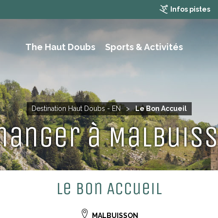
Infos pistes
The Haut Doubs
Sports & Activités
RAMBLING, HIKING AND MOUTAIN BIKING
Destination Haut Doubs - EN
>
Le Bon Accueil
manger à Malbuiss
Le Bon Accueil
MALBUISSON