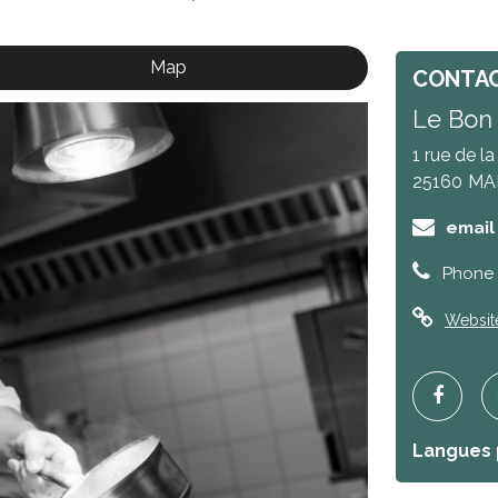
Map
CONTA
Le Bon 
1 rue de l
25160
MA
email
Phone 
Websit
Langues 