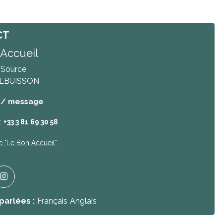
CT
Accueil
a Source
LBUISSON
 / message
:
+33 3 81 69 30 58
e
"Le Bon Accueil"
parlées :
Français
Anglais