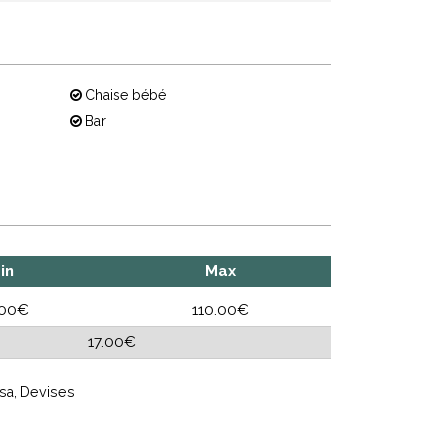
Chaise bébé
Bar
in
Max
.00€
110.00€
17.00€
sa
Devises