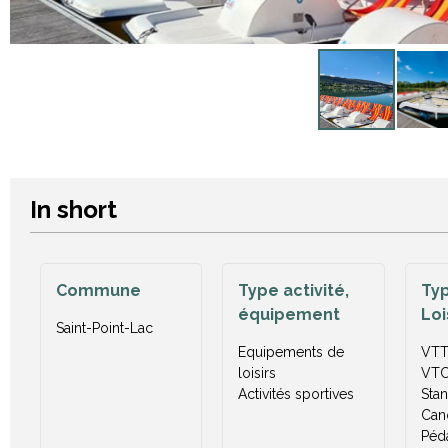
In short
Commune
Type activité,
Typ
équipement
Loi
Saint-Point-Lac
Equipements de
VT
loisirs
VT
Activités sportives
Sta
Can
Péd