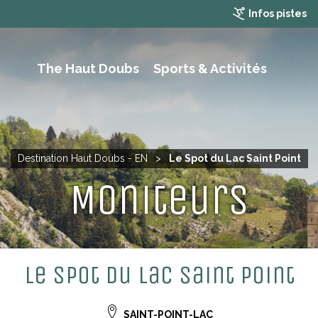
Infos pistes
The Haut Doubs
Sports & Activités
RAMBLING, HIKING AND MOUTAIN BIKING
Destination Haut Doubs - EN
>
Le Spot du Lac Saint Point
Moniteurs
Le Spot du Lac Saint Point
SAINT-POINT-LAC