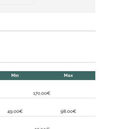
Min
Max
170.00€
49.00€
98.00€