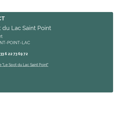
CT
 du Lac Saint Point
rt
INT-POINT-LAC
+33 6 22 73 69 72
e
"Le Spot du Lac Saint Point"