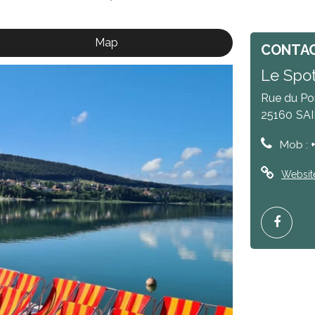
Map
CONTA
Le Spot
Rue du Po
25160
SA
Mob :
Websit