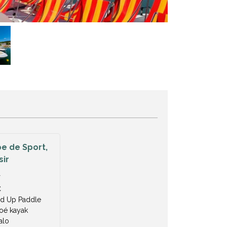
e de Sport,
sir
T
C
nd Up Paddle
oé kayak
alo