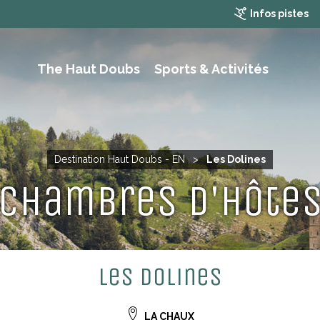
Infos pistes
The Haut Doubs
Sports & Activités
RAMBLING, HIKING AND MOUTAIN BIKING
Destination Haut Doubs - EN
>
Les Dolines
Chambres d'hôte
Les Dolines
LA CHAUX