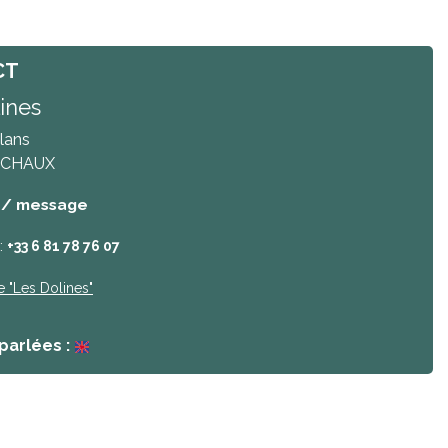
CT
ines
lans
 CHAUX
 / message
:
+33 6 81 78 76 07
e
"Les Dolines"
parlées :