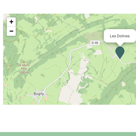
+
−
Les Dolines