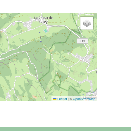
Leaflet
|
©
OpenStreetMap