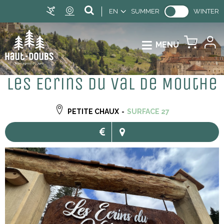
EN
SUMMER
WINTER
MENU
Les Ecrins du Val de Mouthe
PETITE CHAUX
SURFACE
27