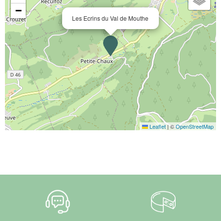
−
Les Ecrins du Val de Mouthe
Leaflet
|
©
OpenStreetMap