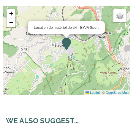
+
−
Location de matériel de ski - EYJA Sport
Leaflet
|
©
OpenStreetMap
WE ALSO SUGGEST...