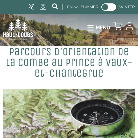
EN
SUMMER
WINTER
MENU
Parcours d'orientation de
la Combe au Prince à Vaux-
et-Chantegrue