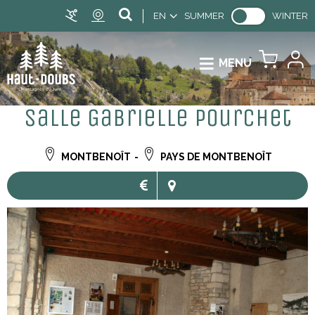
EN
SUMMER
WINTER
MENU
Salle Gabrielle Pourchet
MONTBENOÎT
PAYS DE MONTBENOÎT