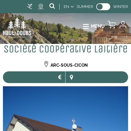
EN
SUMMER
WINTER
MENU
Société coopérative laitière
ARC-SOUS-CICON