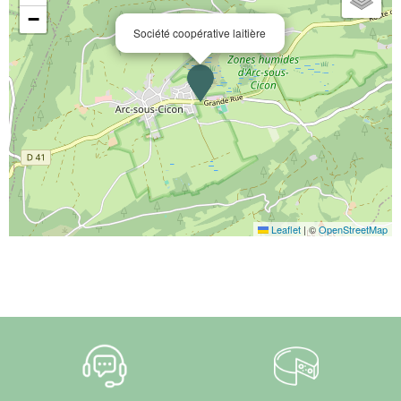
−
Société coopérative laitière
Leaflet
|
©
OpenStreetMap