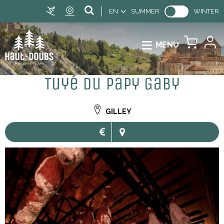
EN
SUMMER
WINTER
MENU
Tuyé du Papy Gaby
GILLEY