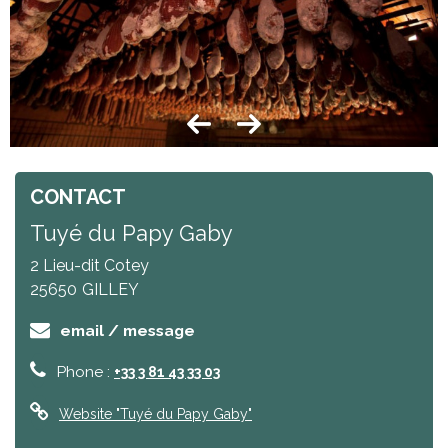
CONTACT
Tuyé du Papy Gaby
2 Lieu-dit Cotey
25650
GILLEY
email / message
Phone :
+33 3 81 43 33 03
Website
"Tuyé du Papy Gaby"