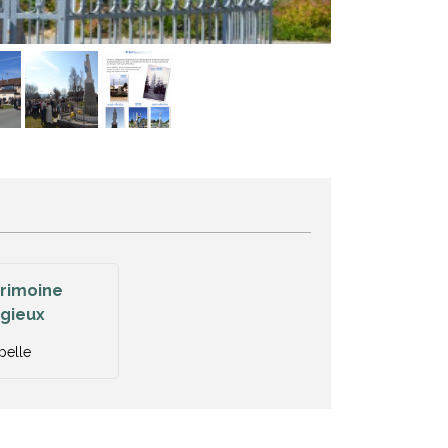
rimoine
igieux
pelle