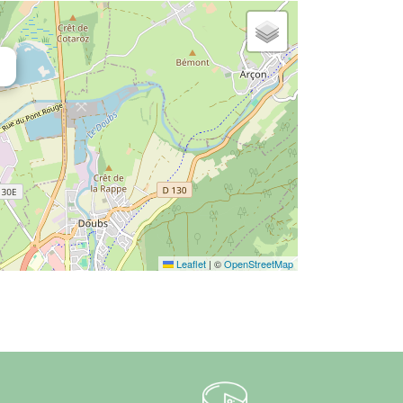
Leaflet
|
©
OpenStreetMap