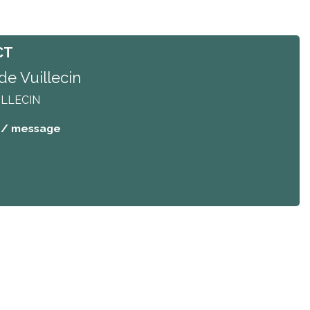
CT
de Vuillecin
ILLECIN
 / message