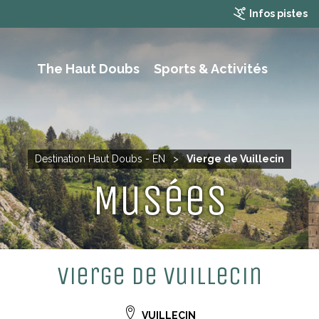
Infos pistes
The Haut Doubs
Sports & Activités
RAMBLING, HIKING AND MOUTAIN BIKING
Destination Haut Doubs - EN
>
Vierge de Vuillecin
Musées
Vierge de Vuillecin
VUILLECIN