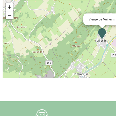
+
−
Vierge de Vuillecin