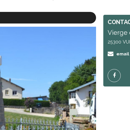
CONTA
Vierge 
25300
VU
email