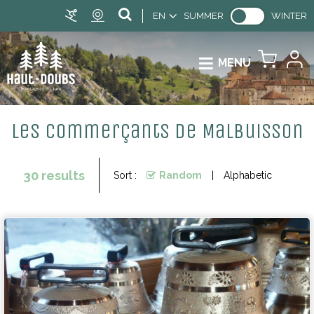
EN
SUMMER
WINTER
MENU
Les commerçants de Malbuisson
30
results
Sort :
Random
Alphabetic